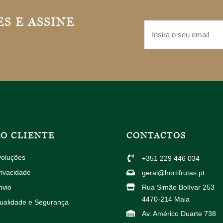
S E ASSINE
AO CLIENTE
CONTACTOS
voluções
+351 229 446 034
rivacidade
geral@hortifrutas.pt
nvio
Rua Simão Bolívar 253
4470-214 Maia
Qualidade e Segurança
Av. Américo Duarte 738