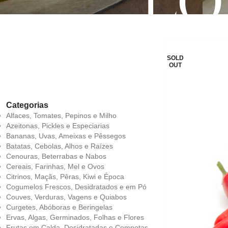
LO
SOLD
OUT
Categorias
Alfaces, Tomates, Pepinos e Milho
Azeitonas, Pickles e Especiarias
Bananas, Uvas, Ameixas e Pêssegos
Batatas, Cebolas, Alhos e Raízes
Cenouras, Beterrabas e Nabos
Cereais, Farinhas, Mel e Ovos
Citrinos, Maçãs, Pêras, Kiwi e Época
Cogumelos Frescos, Desidratados e em Pó
Couves, Verduras, Vagens e Quiabos
Curgetes, Abóboras e Beringelas
Ervas, Algas, Germinados, Folhas e Flores
Frutas em Calda, Desidratadas e Compotas