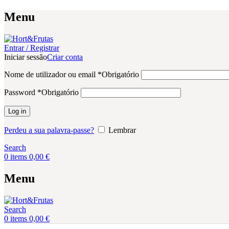
Menu
Entrar / Registrar
Iniciar sessão
Criar conta
Nome de utilizador ou email
*
Obrigatório
Password
*
Obrigatório
Log in
Perdeu a sua palavra-passe?
Lembrar
Search
0
items
0,00
€
Menu
Search
0
items
0,00
€