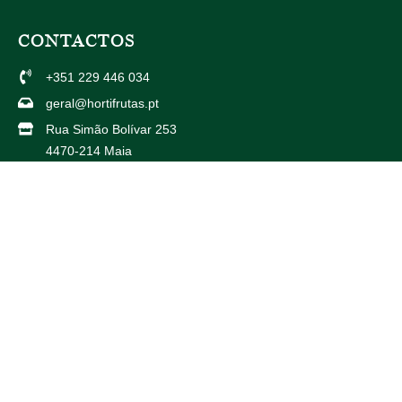
CONTACTOS
+351 229 446 034
geral@hortifrutas.pt
Rua Simão Bolívar 253
4470-214 Maia
Av. Américo Duarte 738
4425-504 Maia
PARCEIROS