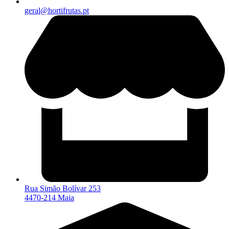
geral@hortifrutas.pt
Rua Simão Bolívar 253
4470-214 Maia