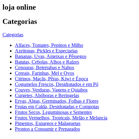
loja online
Categorias
Categorias
Alfaces, Tomates, Pepinos e Milho
Azeitonas, Pickles e Especiarias
Bananas, Uvas, Ameixas e Pêssegos
Batatas, Cebolas, Alhos e Raízes
Cenouras, Beterrabas e Nabos
Cereais, Farinhas, Mel e Ovos
Citrinos, Maçãs, Pêras, Kiwi e Época
Cogumelos Frescos, Desidratados e em Pó
Couves, Verduras, Vagens e Quiabos
Curgetes, Abóboras e Beringelas
Ervas, Algas, Germinados, Folhas e Flores
Frutas em Calda, Desidratadas e Compotas
Frutos Secos, Leguminosas e Sementes
Frutos Vermelhos, Tropicais, Melão e Melancia
Pimentos, Espargos e Malaguetas
Prontos a Consumir e Preparados