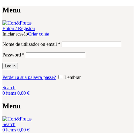
Menu
Entrar / Registrar
Iniciar sessão
Criar conta
Obrigatório
Nome de utilizador ou email
*
Obrigatório
Password
*
Log in
Perdeu a sua palavra-passe?
Lembrar
Search
0
items
0,00
€
Menu
Search
0
items
0,00
€