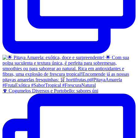
🍄 Cogumelos Diversos e Portobello: sabores úni