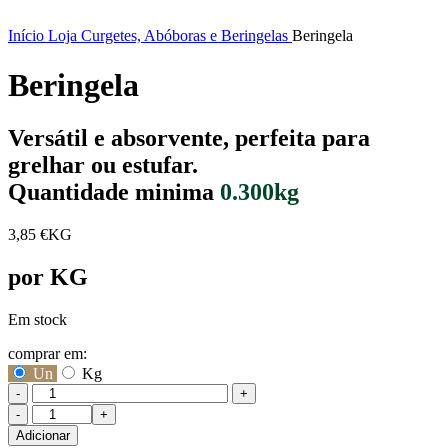
Início
Loja
Curgetes, Abóboras e Beringelas
Beringela
Beringela
Versátil e absorvente, perfeita para
grelhar ou estufar.
Quantidade minima
0.300kg
3,85
€
KG
por KG
Em stock
comprar em:
Un
Kg
-
+
Quantidade
de
Adicionar
Beringela