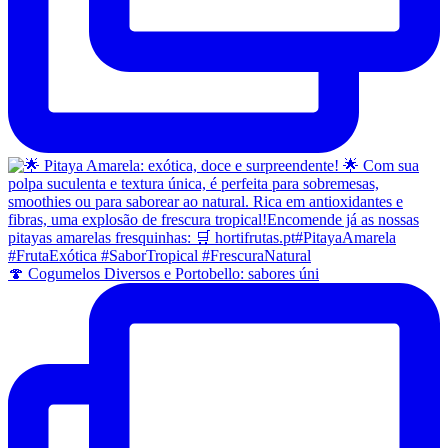
🍄 Cogumelos Diversos e Portobello: sabores úni