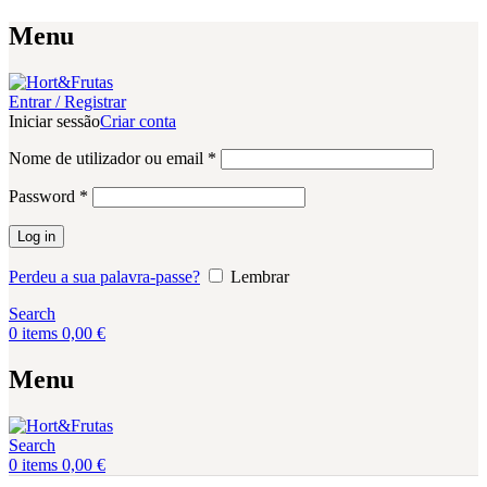
Menu
Entrar / Registrar
Iniciar sessão
Criar conta
Obrigatório
Nome de utilizador ou email
*
Obrigatório
Password
*
Log in
Perdeu a sua palavra-passe?
Lembrar
Search
0
items
0,00
€
Menu
Search
0
items
0,00
€