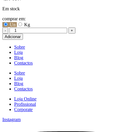
Em stock
comprar em:
Un
Kg
-
+
Quantidade
Adicionar
de
Grelos
Sobre
Loja
Blog
Contactos
Sobre
Loja
Blog
Contactos
Loja Online
Profissional
Corporate
Instagram