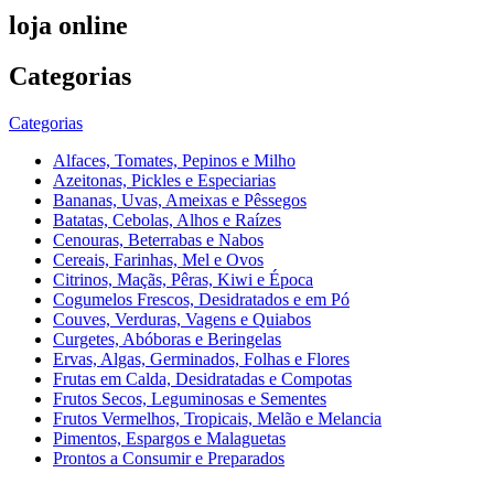
loja online
Categorias
Categorias
Alfaces, Tomates, Pepinos e Milho
Azeitonas, Pickles e Especiarias
Bananas, Uvas, Ameixas e Pêssegos
Batatas, Cebolas, Alhos e Raízes
Cenouras, Beterrabas e Nabos
Cereais, Farinhas, Mel e Ovos
Citrinos, Maçãs, Pêras, Kiwi e Época
Cogumelos Frescos, Desidratados e em Pó
Couves, Verduras, Vagens e Quiabos
Curgetes, Abóboras e Beringelas
Ervas, Algas, Germinados, Folhas e Flores
Frutas em Calda, Desidratadas e Compotas
Frutos Secos, Leguminosas e Sementes
Frutos Vermelhos, Tropicais, Melão e Melancia
Pimentos, Espargos e Malaguetas
Prontos a Consumir e Preparados