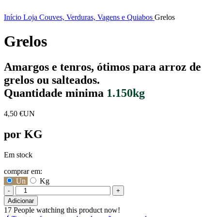
Início
Loja
Couves, Verduras, Vagens e Quiabos
Grelos
Grelos
Amargos e tenros, ótimos para arroz de
grelos ou salteados.
Quantidade minima
1.150kg
4,50
€
UN
por KG
Em stock
comprar em:
Un
Kg
-
+
Quantidade
Adicionar
de
17
People watching this product now!
Grelos