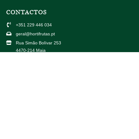
CONTACTOS
+351 229 446 034
geral@hortifrutas.pt
Rua Simão Bolívar 253
4470-214 Maia
Av. Américo Duarte 738
4425-504 Maia
PARCEIROS