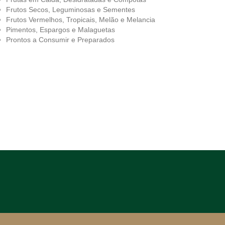
Frutos Secos, Leguminosas e Sementes
Frutos Vermelhos, Tropicais, Melão e Melancia
Pimentos, Espargos e Malaguetas
Prontos a Consumir e Preparados