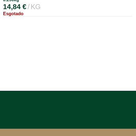
14,84
€
KG
Esgotado