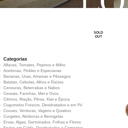
LO
SOLD
OUT
Categorias
Alfaces, Tomates, Pepinos e Milho
Azeitonas, Pickles e Especiarias
Bananas, Uvas, Ameixas e Pêssegos
Batatas, Cebolas, Alhos e Raízes
Cenouras, Beterrabas e Nabos
Cereais, Farinhas, Mel e Ovos
Citrinos, Maçãs, Pêras, Kiwi e Época
Cogumelos Frescos, Desidratados e em Pó
Couves, Verduras, Vagens e Quiabos
Curgetes, Abóboras e Beringelas
Ervas, Algas, Germinados, Folhas e Flores
Frutas em Calda, Desidratadas e Compotas