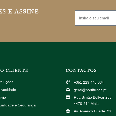
S E ASSINE
AO CLIENTE
CONTACTOS
voluções
+351 229 446 034
rivacidade
geral@hortifrutas.pt
nvio
Rua Simão Bolívar 253
4470-214 Maia
Qualidade e Segurança
Av. Américo Duarte 738