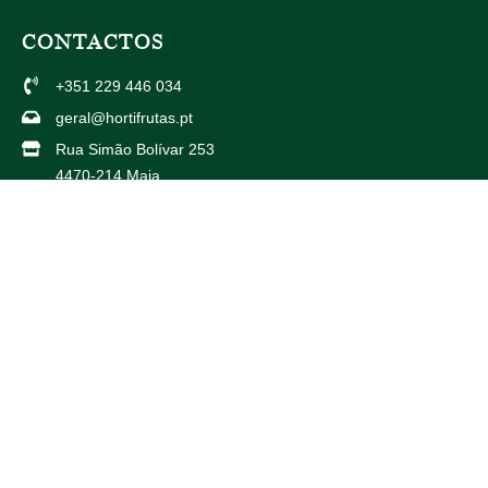
CONTACTOS
+351 229 446 034
geral@hortifrutas.pt
Rua Simão Bolívar 253
4470-214 Maia
Av. Américo Duarte 738
4425-504 Maia
PARCEIROS