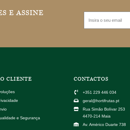
S E ASSINE
AO CLIENTE
CONTACTOS
voluções
+351 229 446 034
rivacidade
geral@hortifrutas.pt
nvio
Rua Simão Bolívar 253
4470-214 Maia
Qualidade e Segurança
Av. Américo Duarte 738