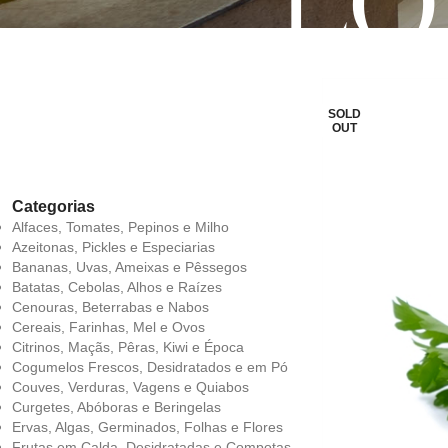
LO
SOLD
OUT
Categorias
Alfaces, Tomates, Pepinos e Milho
Azeitonas, Pickles e Especiarias
Bananas, Uvas, Ameixas e Pêssegos
Batatas, Cebolas, Alhos e Raízes
Cenouras, Beterrabas e Nabos
Cereais, Farinhas, Mel e Ovos
Citrinos, Maçãs, Pêras, Kiwi e Época
Cogumelos Frescos, Desidratados e em Pó
Couves, Verduras, Vagens e Quiabos
Curgetes, Abóboras e Beringelas
Ervas, Algas, Germinados, Folhas e Flores
Frutas em Calda, Desidratadas e Compotas