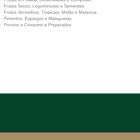
Frutos Secos, Leguminosas e Sementes
Frutos Vermelhos, Tropicais, Melão e Melancia
Pimentos, Espargos e Malaguetas
Prontos a Consumir e Preparados