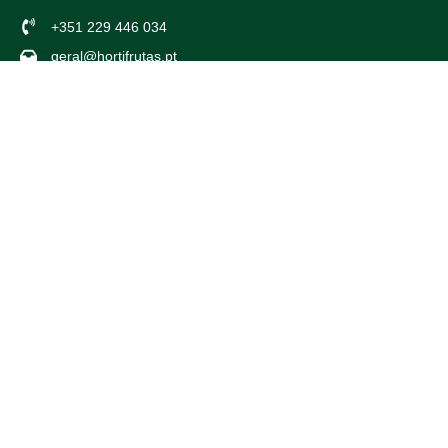
+351 229 446 034
geral@hortifrutas.pt
Rua Simão Bolívar 253
4470-214 Maia
Av. Américo Duarte 738
4425-504 Maia
PARCEIROS