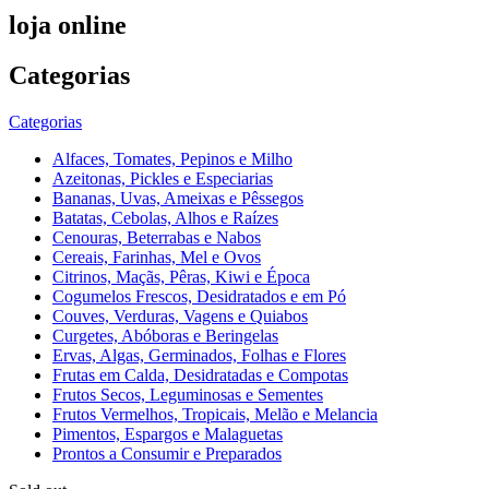
loja online
Categorias
Categorias
Alfaces, Tomates, Pepinos e Milho
Azeitonas, Pickles e Especiarias
Bananas, Uvas, Ameixas e Pêssegos
Batatas, Cebolas, Alhos e Raízes
Cenouras, Beterrabas e Nabos
Cereais, Farinhas, Mel e Ovos
Citrinos, Maçãs, Pêras, Kiwi e Época
Cogumelos Frescos, Desidratados e em Pó
Couves, Verduras, Vagens e Quiabos
Curgetes, Abóboras e Beringelas
Ervas, Algas, Germinados, Folhas e Flores
Frutas em Calda, Desidratadas e Compotas
Frutos Secos, Leguminosas e Sementes
Frutos Vermelhos, Tropicais, Melão e Melancia
Pimentos, Espargos e Malaguetas
Prontos a Consumir e Preparados