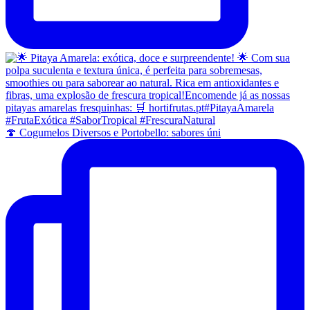
🍄 Cogumelos Diversos e Portobello: sabores úni