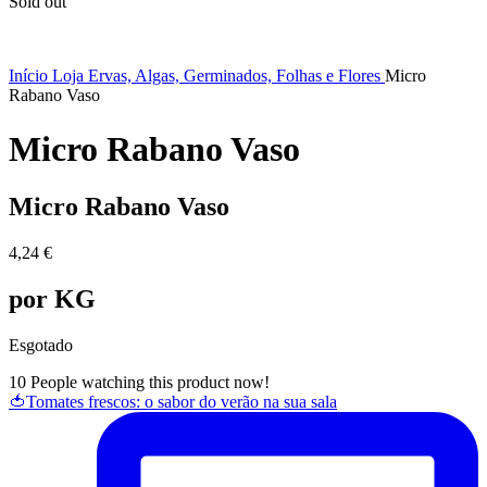
Sold out
Início
Loja
Ervas, Algas, Germinados, Folhas e Flores
Micro
Rabano Vaso
Micro Rabano Vaso
Micro Rabano Vaso
4,24
€
por KG
Esgotado
10
People watching this product now!
🍅Tomates frescos: o sabor do verão na sua sala