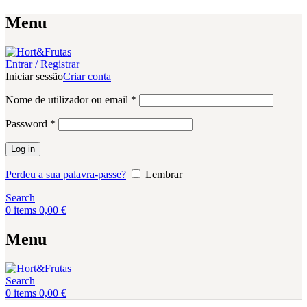
Menu
Entrar / Registrar
Iniciar sessão
Criar conta
Obrigatório
Nome de utilizador ou email
*
Obrigatório
Password
*
Log in
Perdeu a sua palavra-passe?
Lembrar
Search
0
items
0,00
€
Menu
Search
0
items
0,00
€