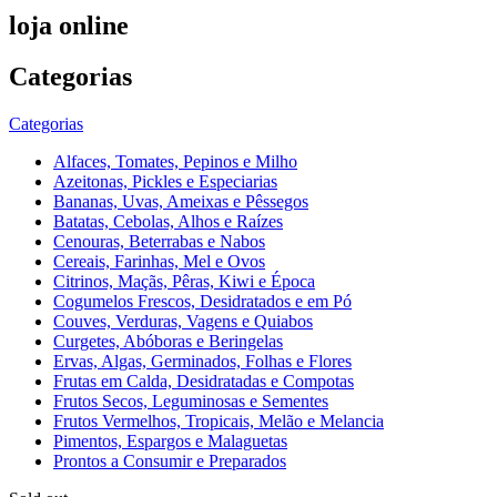
loja online
Categorias
Categorias
Alfaces, Tomates, Pepinos e Milho
Azeitonas, Pickles e Especiarias
Bananas, Uvas, Ameixas e Pêssegos
Batatas, Cebolas, Alhos e Raízes
Cenouras, Beterrabas e Nabos
Cereais, Farinhas, Mel e Ovos
Citrinos, Maçãs, Pêras, Kiwi e Época
Cogumelos Frescos, Desidratados e em Pó
Couves, Verduras, Vagens e Quiabos
Curgetes, Abóboras e Beringelas
Ervas, Algas, Germinados, Folhas e Flores
Frutas em Calda, Desidratadas e Compotas
Frutos Secos, Leguminosas e Sementes
Frutos Vermelhos, Tropicais, Melão e Melancia
Pimentos, Espargos e Malaguetas
Prontos a Consumir e Preparados