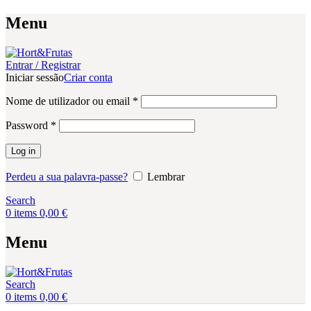
Menu
Entrar / Registrar
Iniciar sessão
Criar conta
Obrigatório
Nome de utilizador ou email
*
Obrigatório
Password
*
Log in
Perdeu a sua palavra-passe?
Lembrar
Search
0
items
0,00
€
Menu
Search
0
items
0,00
€