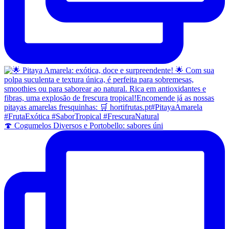
🍄 Cogumelos Diversos e Portobello: sabores úni