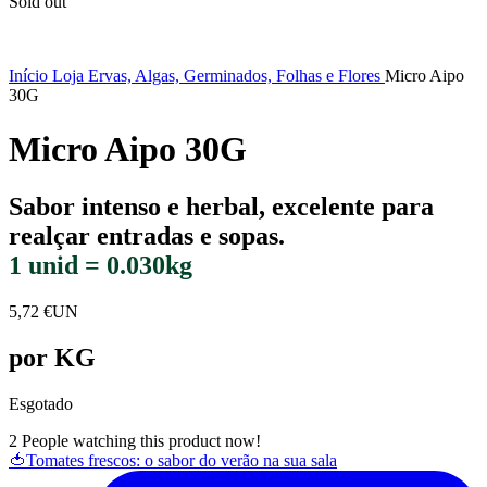
Sold out
Início
Loja
Ervas, Algas, Germinados, Folhas e Flores
Micro Aipo
30G
Micro Aipo 30G
Sabor intenso e herbal, excelente para
realçar entradas e sopas.
1 unid = 0.030kg
5,72
€
UN
por KG
Esgotado
2
People watching this product now!
🍅Tomates frescos: o sabor do verão na sua sala