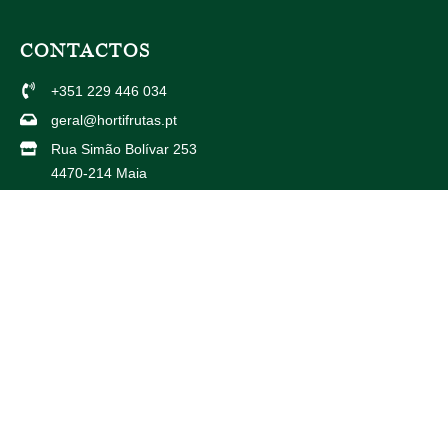
CONTACTOS
+351 229 446 034
geral@hortifrutas.pt
Rua Simão Bolívar 253
4470-214 Maia
Av. Américo Duarte 738
4425-504 Maia
PARCEIROS