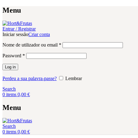
Menu
Entrar / Registrar
Iniciar sessão
Criar conta
Obrigatório
Nome de utilizador ou email
*
Obrigatório
Password
*
Log in
Perdeu a sua palavra-passe?
Lembrar
Search
0
items
0,00
€
Menu
Search
0
items
0,00
€