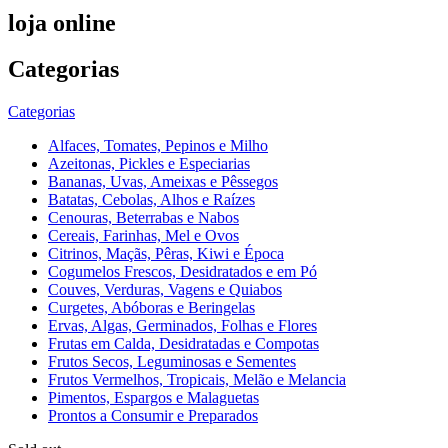
loja online
Categorias
Categorias
Alfaces, Tomates, Pepinos e Milho
Azeitonas, Pickles e Especiarias
Bananas, Uvas, Ameixas e Pêssegos
Batatas, Cebolas, Alhos e Raízes
Cenouras, Beterrabas e Nabos
Cereais, Farinhas, Mel e Ovos
Citrinos, Maçãs, Pêras, Kiwi e Época
Cogumelos Frescos, Desidratados e em Pó
Couves, Verduras, Vagens e Quiabos
Curgetes, Abóboras e Beringelas
Ervas, Algas, Germinados, Folhas e Flores
Frutas em Calda, Desidratadas e Compotas
Frutos Secos, Leguminosas e Sementes
Frutos Vermelhos, Tropicais, Melão e Melancia
Pimentos, Espargos e Malaguetas
Prontos a Consumir e Preparados