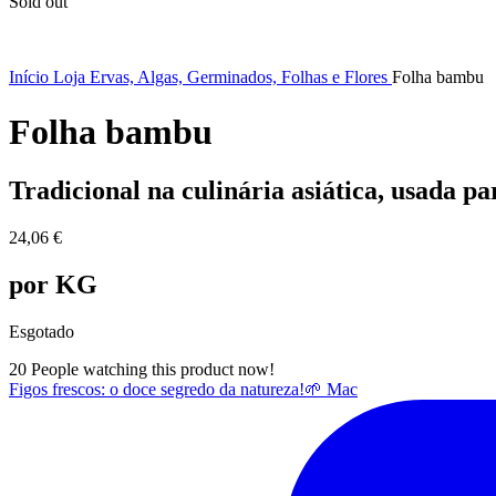
Sold out
Início
Loja
Ervas, Algas, Germinados, Folhas e Flores
Folha bambu
Folha bambu
Tradicional na culinária asiática, usada p
24,06
€
por KG
Esgotado
20
People watching this product now!
Figos frescos: o doce segredo da natureza!🌱 Mac