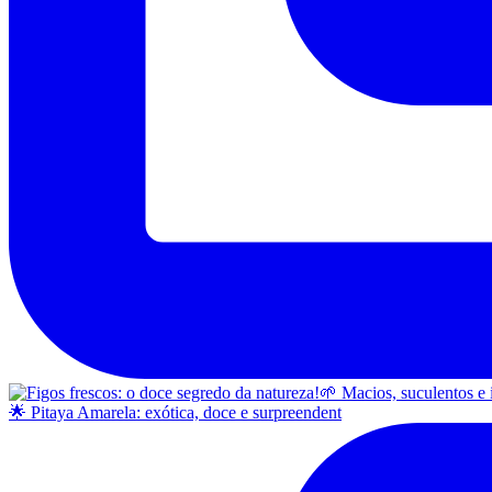
🌟 Pitaya Amarela: exótica, doce e surpreendent