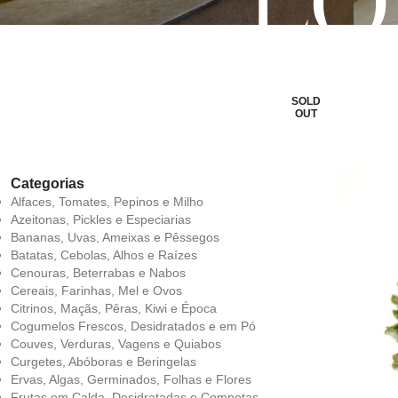
LO
SOLD
OUT
Categorias
Alfaces, Tomates, Pepinos e Milho
Azeitonas, Pickles e Especiarias
Bananas, Uvas, Ameixas e Pêssegos
Batatas, Cebolas, Alhos e Raízes
Cenouras, Beterrabas e Nabos
Cereais, Farinhas, Mel e Ovos
Citrinos, Maçãs, Pêras, Kiwi e Época
Cogumelos Frescos, Desidratados e em Pó
Couves, Verduras, Vagens e Quiabos
Curgetes, Abóboras e Beringelas
Ervas, Algas, Germinados, Folhas e Flores
Frutas em Calda, Desidratadas e Compotas