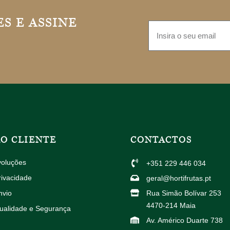
S E ASSINE
AO CLIENTE
CONTACTOS
voluções
+351 229 446 034
rivacidade
geral@hortifrutas.pt
nvio
Rua Simão Bolívar 253
4470-214 Maia
Qualidade e Segurança
Av. Américo Duarte 738