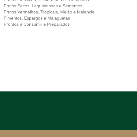
Frutos Secos, Leguminosas e Sementes
Frutos Vermelhos, Tropicais, Melão e Melancia
Pimentos, Espargos e Malaguetas
Prontos a Consumir e Preparados