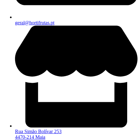
geral@hortifrutas.pt
Rua Simão Bolívar 253
4470-214 Maia