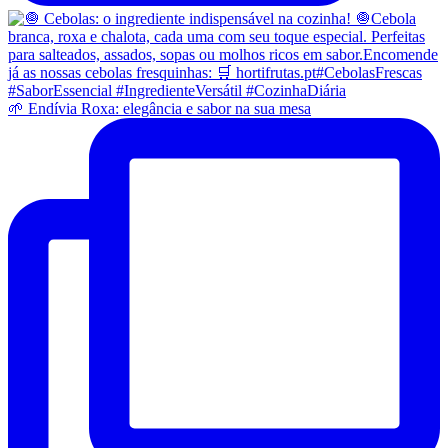
🌱 Endívia Roxa: elegância e sabor na sua mesa