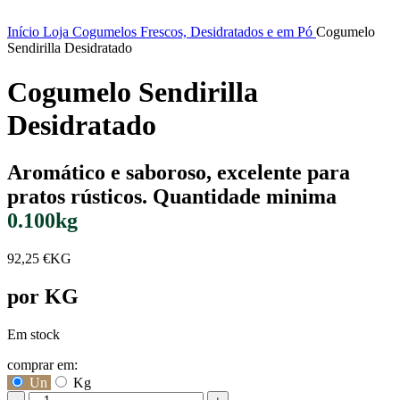
Início
Loja
Cogumelos Frescos, Desidratados e em Pó
Cogumelo
Sendirilla Desidratado
Cogumelo Sendirilla
Desidratado
Aromático e saboroso, excelente para
pratos rústicos.
Quantidade minima
0.100kg
92,25
€
KG
por KG
Em stock
comprar em:
Un
Kg