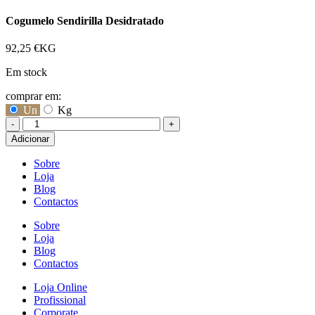
Cogumelo Sendirilla Desidratado
92,25
€
KG
Em stock
comprar em:
Un
Kg
-
+
Quantidade
Adicionar
de
Cogumelo
Sobre
Sendirilla
Loja
Desidratado
Blog
Contactos
Sobre
Loja
Blog
Contactos
Loja Online
Profissional
Corporate