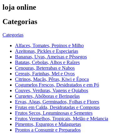
loja online
Categorias
Categorias
Alfaces, Tomates, Pepinos e Milho
Azeitonas, Pickles e Especiarias
Bananas, Uvas, Ameixas e Pêssegos
Batatas, Cebolas, Alhos e Raízes
Cenouras, Beterrabas e Nabos
Cereais, Farinhas, Mel e Ovos
Citrinos, Maçãs, Pêras, Kiwi e Época
Cogumelos Frescos, Desidratados e em Pó
Couves, Verduras, Vagens e Quiabos
Curgetes, Abóboras e Beringelas
Ervas, Algas, Germinados, Folhas e Flores
Frutas em Calda, Desidratadas e Compotas
Frutos Secos, Leguminosas e Sementes
Frutos Vermelhos, Tropicais, Melão e Melancia
Pimentos, Espargos e Malaguetas
Prontos a Consumir e Preparados