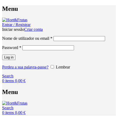
Menu
Entrar / Registrar
Iniciar sessão
Criar conta
Obrigatório
Nome de utilizador ou email
*
Obrigatório
Password
*
Log in
Perdeu a sua palavra-passe?
Lembrar
Search
0
items
0,00
€
Menu
Search
0
items
0,00
€