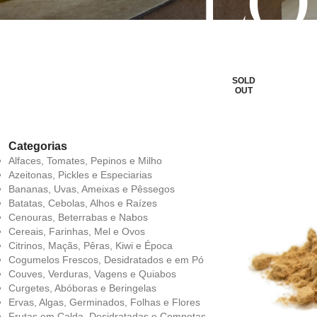
LO
SOLD
OUT
Categorias
Alfaces, Tomates, Pepinos e Milho
Azeitonas, Pickles e Especiarias
Bananas, Uvas, Ameixas e Pêssegos
Batatas, Cebolas, Alhos e Raízes
Cenouras, Beterrabas e Nabos
Cereais, Farinhas, Mel e Ovos
Citrinos, Maçãs, Pêras, Kiwi e Época
Cogumelos Frescos, Desidratados e em Pó
Couves, Verduras, Vagens e Quiabos
Curgetes, Abóboras e Beringelas
Ervas, Algas, Germinados, Folhas e Flores
Frutas em Calda, Desidratadas e Compotas