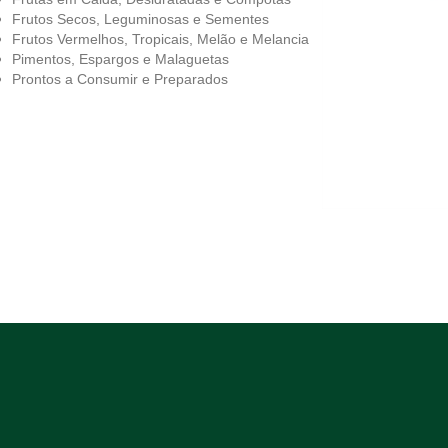
Frutos Secos, Leguminosas e Sementes
Frutos Vermelhos, Tropicais, Melão e Melancia
Pimentos, Espargos e Malaguetas
Prontos a Consumir e Preparados