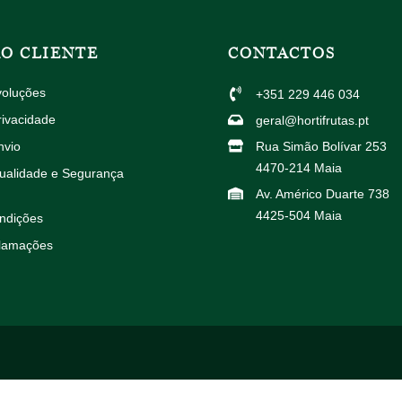
AO CLIENTE
CONTACTOS
voluções
+351 229 446 034
rivacidade
geral@hortifrutas.pt
nvio
Rua Simão Bolívar 253
4470-214 Maia
Qualidade e Segurança
Av. Américo Duarte 738
4425-504 Maia
ndições
clamações