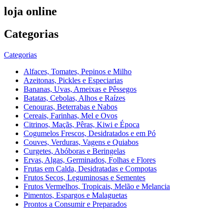
loja online
Categorias
Categorias
Alfaces, Tomates, Pepinos e Milho
Azeitonas, Pickles e Especiarias
Bananas, Uvas, Ameixas e Pêssegos
Batatas, Cebolas, Alhos e Raízes
Cenouras, Beterrabas e Nabos
Cereais, Farinhas, Mel e Ovos
Citrinos, Maçãs, Pêras, Kiwi e Época
Cogumelos Frescos, Desidratados e em Pó
Couves, Verduras, Vagens e Quiabos
Curgetes, Abóboras e Beringelas
Ervas, Algas, Germinados, Folhas e Flores
Frutas em Calda, Desidratadas e Compotas
Frutos Secos, Leguminosas e Sementes
Frutos Vermelhos, Tropicais, Melão e Melancia
Pimentos, Espargos e Malaguetas
Prontos a Consumir e Preparados