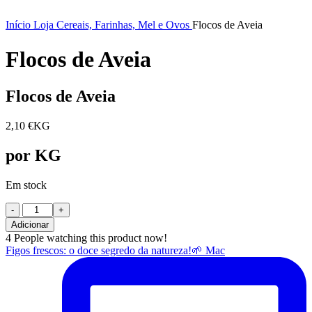
Início
Loja
Cereais, Farinhas, Mel e Ovos
Flocos de Aveia
Flocos de Aveia
Flocos de Aveia
2,10
€
KG
por KG
Em stock
Quantidade
de
Adicionar
Flocos
4
People watching this product now!
de
Figos frescos: o doce segredo da natureza!🌱 Mac
Aveia