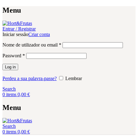
Menu
Entrar / Registrar
Iniciar sessão
Criar conta
Obrigatório
Nome de utilizador ou email
*
Obrigatório
Password
*
Log in
Perdeu a sua palavra-passe?
Lembrar
Search
0
items
0,00
€
Menu
Search
0
items
0,00
€