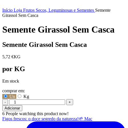
Início
Loja
Frutos Secos, Leguminosas e Sementes
Semente
Girassol Sem Casca
Semente Girassol Sem Casca
Semente Girassol Sem Casca
5,72
€
KG
por KG
Em stock
comprar em:
Un
Kg
-
+
Quantidade
Adicionar
de
6
People watching this product now!
Semente
Figos frescos: o doce segredo da natureza!🌱 Mac
Girassol
Sem