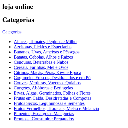
loja online
Categorias
Categorias
Alfaces, Tomates, Pepinos e Milho
Azeitonas, Pickles e Especiarias
Bananas, Uvas, Ameixas e Pêssegos
Batatas, Cebolas, Alhos e Raízes
Cenouras, Beterrabas e Nabos
Cereais, Farinhas, Mel e Ovos
Citrinos, Maçãs, Pêras, Kiwi e Época
Cogumelos Frescos, Desidratados e em Pó
Couves, Verduras, Vagens e Quiabos
Curgetes, Abóboras e Beringelas
Ervas, Algas, Germinados, Folhas e Flores
Frutas em Calda, Desidratadas e Compotas
Frutos Secos, Leguminosas e Sementes
Frutos Vermelhos, Tropicais, Melão e Melancia
Pimentos, Espargos e Malaguetas
Prontos a Consumir e Preparados