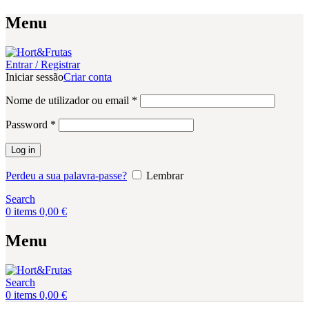
Menu
Entrar / Registrar
Iniciar sessão
Criar conta
Obrigatório
Nome de utilizador ou email
*
Obrigatório
Password
*
Log in
Perdeu a sua palavra-passe?
Lembrar
Search
0
items
0,00
€
Menu
Search
0
items
0,00
€