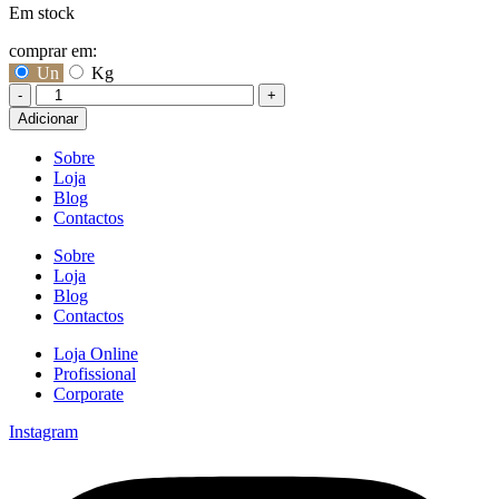
Em stock
comprar em:
Un
Kg
-
+
Quantidade
Adicionar
de
Semente
Sobre
Girassol
Loja
Sem
Blog
Casca
Contactos
Sobre
Loja
Blog
Contactos
Loja Online
Profissional
Corporate
Instagram