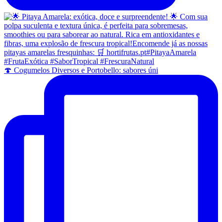
🍄 Cogumelos Diversos e Portobello: sabores úni