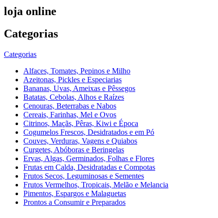
loja online
Categorias
Categorias
Alfaces, Tomates, Pepinos e Milho
Azeitonas, Pickles e Especiarias
Bananas, Uvas, Ameixas e Pêssegos
Batatas, Cebolas, Alhos e Raízes
Cenouras, Beterrabas e Nabos
Cereais, Farinhas, Mel e Ovos
Citrinos, Maçãs, Pêras, Kiwi e Época
Cogumelos Frescos, Desidratados e em Pó
Couves, Verduras, Vagens e Quiabos
Curgetes, Abóboras e Beringelas
Ervas, Algas, Germinados, Folhas e Flores
Frutas em Calda, Desidratadas e Compotas
Frutos Secos, Leguminosas e Sementes
Frutos Vermelhos, Tropicais, Melão e Melancia
Pimentos, Espargos e Malaguetas
Prontos a Consumir e Preparados