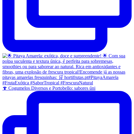
🍄 Cogumelos Diversos e Portobello: sabores úni