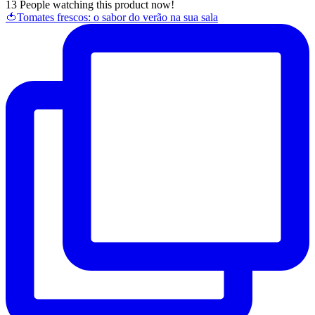
13
People watching this product now!
Com
🍅Tomates frescos: o sabor do verão na sua sala
Casca