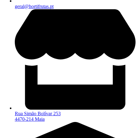
geral@hortifrutas.pt
Rua Simão Bolívar 253
4470-214 Maia