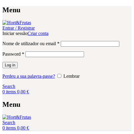
Menu
Entrar / Registrar
Iniciar sessão
Criar conta
Obrigatório
Nome de utilizador ou email
*
Obrigatório
Password
*
Log in
Perdeu a sua palavra-passe?
Lembrar
Search
0
items
0,00
€
Menu
Search
0
items
0,00
€