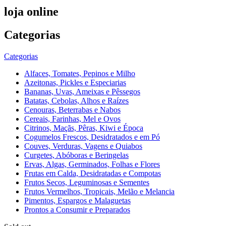
loja online
Categorias
Categorias
Alfaces, Tomates, Pepinos e Milho
Azeitonas, Pickles e Especiarias
Bananas, Uvas, Ameixas e Pêssegos
Batatas, Cebolas, Alhos e Raízes
Cenouras, Beterrabas e Nabos
Cereais, Farinhas, Mel e Ovos
Citrinos, Maçãs, Pêras, Kiwi e Época
Cogumelos Frescos, Desidratados e em Pó
Couves, Verduras, Vagens e Quiabos
Curgetes, Abóboras e Beringelas
Ervas, Algas, Germinados, Folhas e Flores
Frutas em Calda, Desidratadas e Compotas
Frutos Secos, Leguminosas e Sementes
Frutos Vermelhos, Tropicais, Melão e Melancia
Pimentos, Espargos e Malaguetas
Prontos a Consumir e Preparados