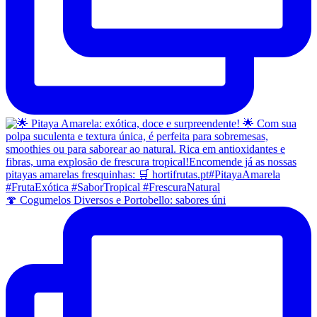
🍄 Cogumelos Diversos e Portobello: sabores úni