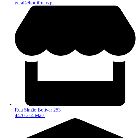
geral@hortifrutas.pt
Rua Simão Bolívar 253
4470-214 Maia