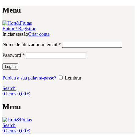
Menu
Entrar / Registrar
Iniciar sessão
Criar conta
Obrigatório
Nome de utilizador ou email
*
Obrigatório
Password
*
Log in
Perdeu a sua palavra-passe?
Lembrar
Search
0
items
0,00
€
Menu
Search
0
items
0,00
€