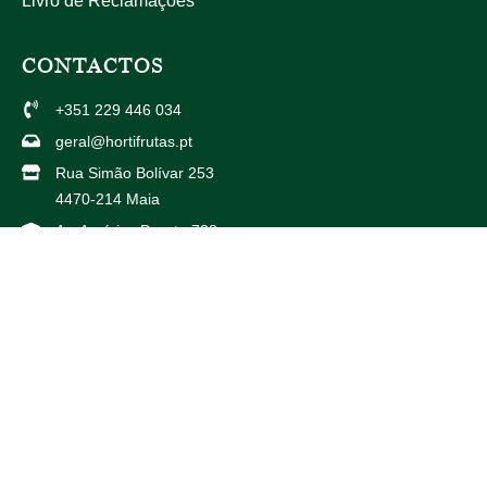
Livro de Reclamações
CONTACTOS
+351 229 446 034
geral@hortifrutas.pt
Rua Simão Bolívar 253
4470-214 Maia
Av. Américo Duarte 738
4425-504 Maia
PARCEIROS