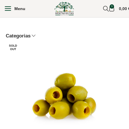
0
Menu
0,00
Categorias
SOLD
OUT