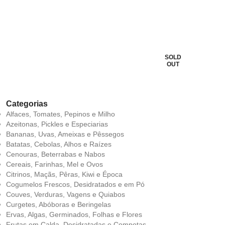
LO
SOLD
OUT
Categorias
Alfaces, Tomates, Pepinos e Milho
Azeitonas, Pickles e Especiarias
Bananas, Uvas, Ameixas e Pêssegos
Batatas, Cebolas, Alhos e Raízes
Cenouras, Beterrabas e Nabos
Cereais, Farinhas, Mel e Ovos
Citrinos, Maçãs, Pêras, Kiwi e Época
Cogumelos Frescos, Desidratados e em Pó
Couves, Verduras, Vagens e Quiabos
Curgetes, Abóboras e Beringelas
Ervas, Algas, Germinados, Folhas e Flores
Frutas em Calda, Desidratadas e Compotas