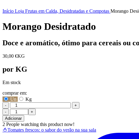
Início
Loja
Frutas em Calda, Desidratadas e Compotas
Morango Desi
Morango Desidratado
Doce e aromático, ótimo para cereais ou 
30,00
€
KG
por KG
Em stock
comprar em:
Un
Kg
-
+
Quantidade
de
Adicionar
Morango
2
People watching this product now!
Desidratado
🍅Tomates frescos: o sabor do verão na sua sala