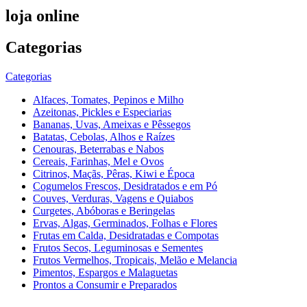
loja online
Categorias
Categorias
Alfaces, Tomates, Pepinos e Milho
Azeitonas, Pickles e Especiarias
Bananas, Uvas, Ameixas e Pêssegos
Batatas, Cebolas, Alhos e Raízes
Cenouras, Beterrabas e Nabos
Cereais, Farinhas, Mel e Ovos
Citrinos, Maçãs, Pêras, Kiwi e Época
Cogumelos Frescos, Desidratados e em Pó
Couves, Verduras, Vagens e Quiabos
Curgetes, Abóboras e Beringelas
Ervas, Algas, Germinados, Folhas e Flores
Frutas em Calda, Desidratadas e Compotas
Frutos Secos, Leguminosas e Sementes
Frutos Vermelhos, Tropicais, Melão e Melancia
Pimentos, Espargos e Malaguetas
Prontos a Consumir e Preparados