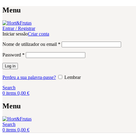
Menu
Entrar / Registrar
Iniciar sessão
Criar conta
Obrigatório
Nome de utilizador ou email
*
Obrigatório
Password
*
Log in
Perdeu a sua palavra-passe?
Lembrar
Search
0
items
0,00
€
Menu
Search
0
items
0,00
€