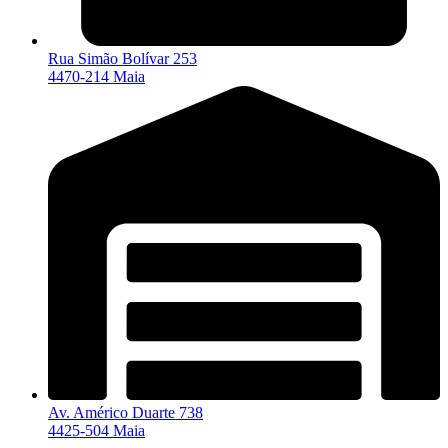
Rua Simão Bolívar 253
4470-214 Maia
Av. Américo Duarte 738
4425-504 Maia