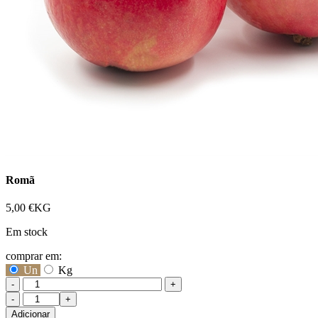
Romã
5,00
€
KG
Em stock
comprar em:
Un
Kg
-
+
Quantidade
de
Adicionar