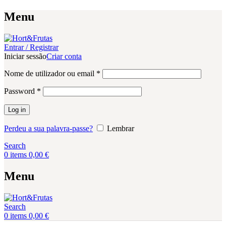
Menu
Entrar / Registrar
Iniciar sessão
Criar conta
Obrigatório
Nome de utilizador ou email
*
Obrigatório
Password
*
Log in
Perdeu a sua palavra-passe?
Lembrar
Search
0
items
0,00
€
Menu
Search
0
items
0,00
€