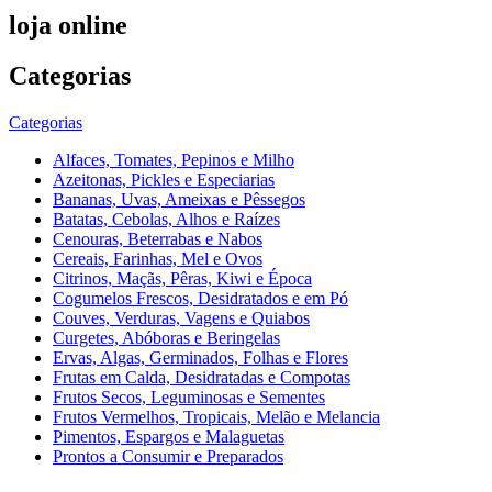
loja online
Categorias
Categorias
Alfaces, Tomates, Pepinos e Milho
Azeitonas, Pickles e Especiarias
Bananas, Uvas, Ameixas e Pêssegos
Batatas, Cebolas, Alhos e Raízes
Cenouras, Beterrabas e Nabos
Cereais, Farinhas, Mel e Ovos
Citrinos, Maçãs, Pêras, Kiwi e Época
Cogumelos Frescos, Desidratados e em Pó
Couves, Verduras, Vagens e Quiabos
Curgetes, Abóboras e Beringelas
Ervas, Algas, Germinados, Folhas e Flores
Frutas em Calda, Desidratadas e Compotas
Frutos Secos, Leguminosas e Sementes
Frutos Vermelhos, Tropicais, Melão e Melancia
Pimentos, Espargos e Malaguetas
Prontos a Consumir e Preparados