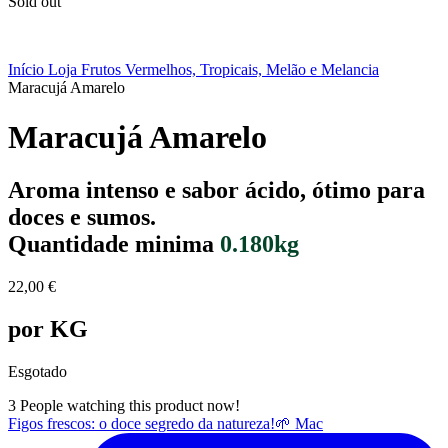
Sold out
Início
Loja
Frutos Vermelhos, Tropicais, Melão e Melancia
Maracujá Amarelo
Maracujá Amarelo
Aroma intenso e sabor ácido, ótimo para
doces e sumos.
Quantidade minima
0.180kg
22,00
€
por KG
Esgotado
3
People watching this product now!
Figos frescos: o doce segredo da natureza!🌱 Mac