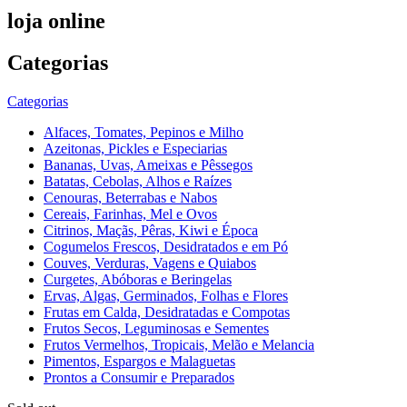
loja online
Categorias
Categorias
Alfaces, Tomates, Pepinos e Milho
Azeitonas, Pickles e Especiarias
Bananas, Uvas, Ameixas e Pêssegos
Batatas, Cebolas, Alhos e Raízes
Cenouras, Beterrabas e Nabos
Cereais, Farinhas, Mel e Ovos
Citrinos, Maçãs, Pêras, Kiwi e Época
Cogumelos Frescos, Desidratados e em Pó
Couves, Verduras, Vagens e Quiabos
Curgetes, Abóboras e Beringelas
Ervas, Algas, Germinados, Folhas e Flores
Frutas em Calda, Desidratadas e Compotas
Frutos Secos, Leguminosas e Sementes
Frutos Vermelhos, Tropicais, Melão e Melancia
Pimentos, Espargos e Malaguetas
Prontos a Consumir e Preparados