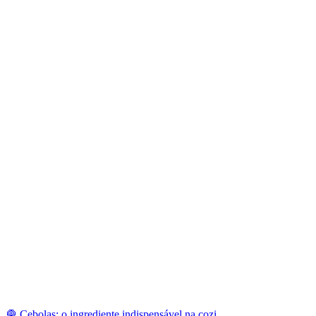
🧅 Cebolas: o ingrediente indispensável na cozi