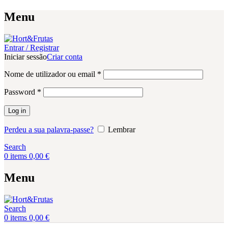
Menu
Entrar / Registrar
Iniciar sessão
Criar conta
Obrigatório
Nome de utilizador ou email
*
Obrigatório
Password
*
Log in
Perdeu a sua palavra-passe?
Lembrar
Search
0
items
0,00
€
Menu
Search
0
items
0,00
€