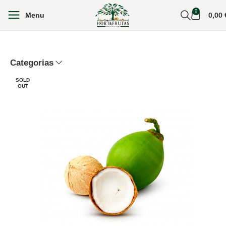
0
Menu
0,00
Categorias
SOLD
OUT