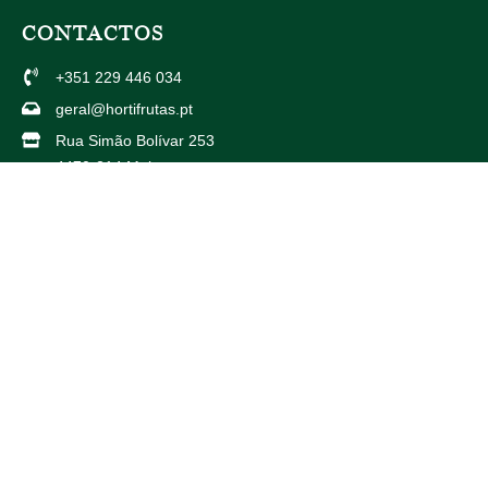
CONTACTOS
+351 229 446 034
geral@hortifrutas.pt
Rua Simão Bolívar 253
4470-214 Maia
Av. Américo Duarte 738
4425-504 Maia
PARCEIROS