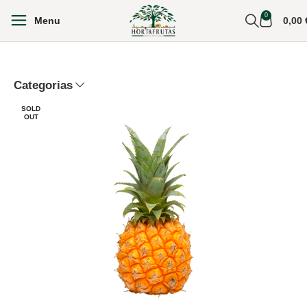
0
Menu
0,00
Categorias
SOLD
OUT