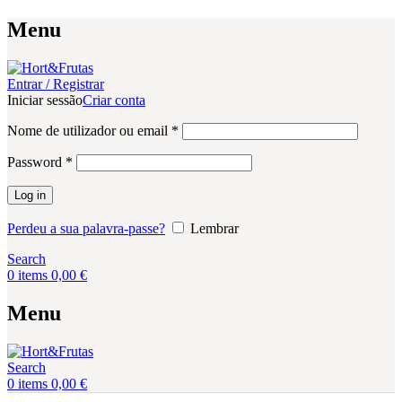
Menu
Entrar / Registrar
Iniciar sessão
Criar conta
Obrigatório
Nome de utilizador ou email
*
Obrigatório
Password
*
Log in
Perdeu a sua palavra-passe?
Lembrar
Search
0
items
0,00
€
Menu
Search
0
items
0,00
€