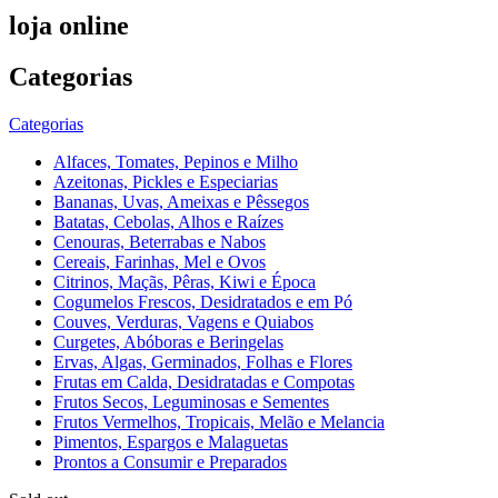
loja online
Categorias
Categorias
Alfaces, Tomates, Pepinos e Milho
Azeitonas, Pickles e Especiarias
Bananas, Uvas, Ameixas e Pêssegos
Batatas, Cebolas, Alhos e Raízes
Cenouras, Beterrabas e Nabos
Cereais, Farinhas, Mel e Ovos
Citrinos, Maçãs, Pêras, Kiwi e Época
Cogumelos Frescos, Desidratados e em Pó
Couves, Verduras, Vagens e Quiabos
Curgetes, Abóboras e Beringelas
Ervas, Algas, Germinados, Folhas e Flores
Frutas em Calda, Desidratadas e Compotas
Frutos Secos, Leguminosas e Sementes
Frutos Vermelhos, Tropicais, Melão e Melancia
Pimentos, Espargos e Malaguetas
Prontos a Consumir e Preparados