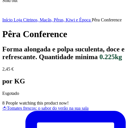
Sold out
Início
Loja
Citrinos, Maçãs, Pêras, Kiwi e Época
Pêra Conference
Pêra Conference
Forma alongada e polpa suculenta, doce e
refrescante.
Quantidade minima
0.225kg
2,45
€
por KG
Esgotado
8
People watching this product now!
🍅Tomates frescos: o sabor do verão na sua sala