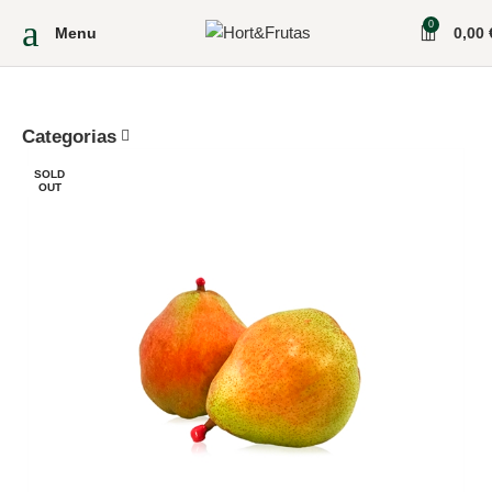
0
Menu
0,00
Categorias
SOLD
OUT