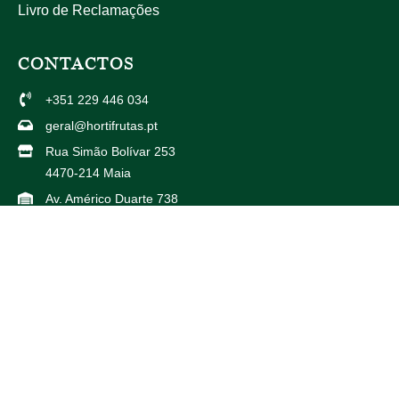
Livro de Reclamações
CONTACTOS
+351 229 446 034
geral@hortifrutas.pt
Rua Simão Bolívar 253
4470-214 Maia
Av. Américo Duarte 738
4425-504 Maia
PARCEIROS