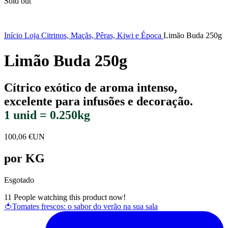
Sold out
Início
Loja
Citrinos, Maçãs, Pêras, Kiwi e Época
Limão Buda 250g
Limão Buda 250g
Cítrico exótico de aroma intenso,
excelente para infusões e decoração.
1 unid = 0.250kg
100,06
€
UN
por KG
Esgotado
11
People watching this product now!
🍅Tomates frescos: o sabor do verão na sua sala