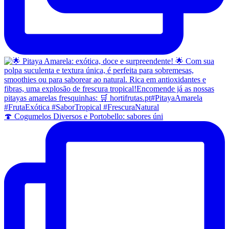
🍄 Cogumelos Diversos e Portobello: sabores úni