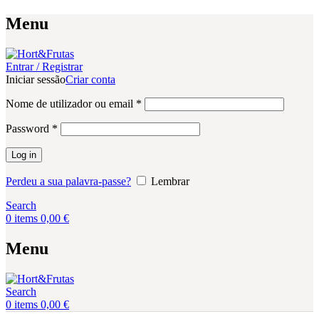
Menu
Entrar / Registrar
Iniciar sessão
Criar conta
Obrigatório
Nome de utilizador ou email
*
Obrigatório
Password
*
Log in
Perdeu a sua palavra-passe?
Lembrar
Search
0
items
0,00
€
Menu
Search
0
items
0,00
€