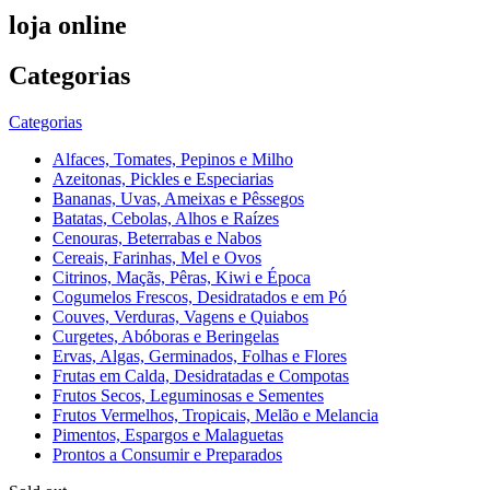
loja online
Categorias
Categorias
Alfaces, Tomates, Pepinos e Milho
Azeitonas, Pickles e Especiarias
Bananas, Uvas, Ameixas e Pêssegos
Batatas, Cebolas, Alhos e Raízes
Cenouras, Beterrabas e Nabos
Cereais, Farinhas, Mel e Ovos
Citrinos, Maçãs, Pêras, Kiwi e Época
Cogumelos Frescos, Desidratados e em Pó
Couves, Verduras, Vagens e Quiabos
Curgetes, Abóboras e Beringelas
Ervas, Algas, Germinados, Folhas e Flores
Frutas em Calda, Desidratadas e Compotas
Frutos Secos, Leguminosas e Sementes
Frutos Vermelhos, Tropicais, Melão e Melancia
Pimentos, Espargos e Malaguetas
Prontos a Consumir e Preparados