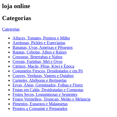
loja online
Categorias
Categorias
Alfaces, Tomates, Pepinos e Milho
Azeitonas, Pickles e Especiarias
Bananas, Uvas, Ameixas e Pêssegos
Batatas, Cebolas, Alhos e Raízes
Cenouras, Beterrabas e Nabos
Cereais, Farinhas, Mel e Ovos
Citrinos, Maçãs, Pêras, Kiwi e Época
Cogumelos Frescos, Desidratados e em Pó
Couves, Verduras, Vagens e Quiabos
Curgetes, Abóboras e Beringelas
Ervas, Algas, Germinados, Folhas e Flores
Frutas em Calda, Desidratadas e Compotas
Frutos Secos, Leguminosas e Sementes
Frutos Vermelhos, Tropicais, Melão e Melancia
Pimentos, Espargos e Malaguetas
Prontos a Consumir e Preparados