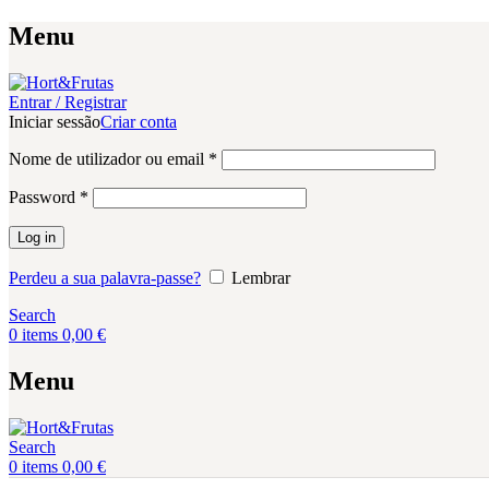
Menu
Entrar / Registrar
Iniciar sessão
Criar conta
Obrigatório
Nome de utilizador ou email
*
Obrigatório
Password
*
Log in
Perdeu a sua palavra-passe?
Lembrar
Search
0
items
0,00
€
Menu
Search
0
items
0,00
€