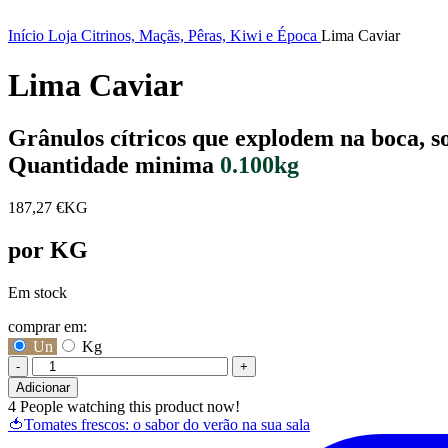
Início
Loja
Citrinos, Maçãs, Pêras, Kiwi e Época
Lima Caviar
Lima Caviar
Grânulos cítricos que explodem na boca, so
Quantidade minima
0.100kg
187,27
€
KG
por KG
Em stock
comprar em:
Un
Kg
-
+
Quantidade
Adicionar
de
4
People watching this product now!
Lima
🍅Tomates frescos: o sabor do verão na sua sala
Caviar