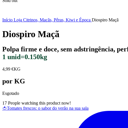
Sold out
Início
Loja
Citrinos, Maçãs, Pêras, Kiwi e Época
Diospiro Maçã
Diospiro Maçã
Polpa firme e doce, sem adstringência, per
1 unid=0.150kg
4,99
€
KG
por KG
Esgotado
17
People watching this product now!
🍅Tomates frescos: o sabor do verão na sua sala