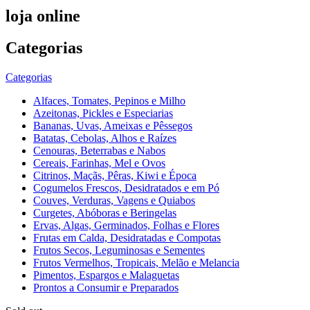
loja online
Categorias
Categorias
Alfaces, Tomates, Pepinos e Milho
Azeitonas, Pickles e Especiarias
Bananas, Uvas, Ameixas e Pêssegos
Batatas, Cebolas, Alhos e Raízes
Cenouras, Beterrabas e Nabos
Cereais, Farinhas, Mel e Ovos
Citrinos, Maçãs, Pêras, Kiwi e Época
Cogumelos Frescos, Desidratados e em Pó
Couves, Verduras, Vagens e Quiabos
Curgetes, Abóboras e Beringelas
Ervas, Algas, Germinados, Folhas e Flores
Frutas em Calda, Desidratadas e Compotas
Frutos Secos, Leguminosas e Sementes
Frutos Vermelhos, Tropicais, Melão e Melancia
Pimentos, Espargos e Malaguetas
Prontos a Consumir e Preparados