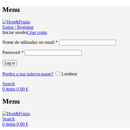
Menu
Entrar / Registrar
Iniciar sessão
Criar conta
Obrigatório
Nome de utilizador ou email
*
Obrigatório
Password
*
Log in
Perdeu a sua palavra-passe?
Lembrar
Search
0
items
0,00
€
Menu
Search
0
items
0,00
€