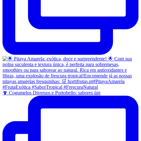
🍄 Cogumelos Diversos e Portobello: sabores úni