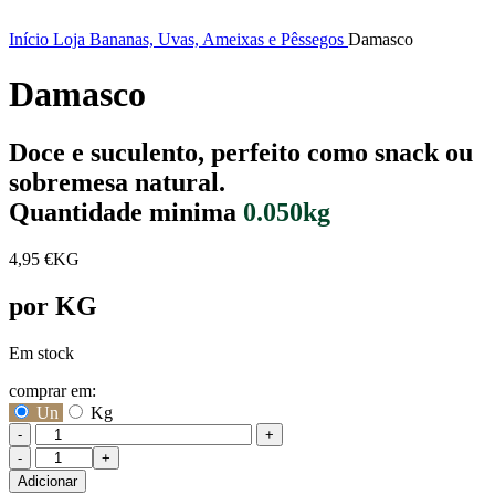
Início
Loja
Bananas, Uvas, Ameixas e Pêssegos
Damasco
Damasco
Doce e suculento, perfeito como snack ou
sobremesa natural.
Quantidade minima
0.050kg
4,95
€
KG
por KG
Em stock
comprar em:
Un
Kg
-
+
Quantidade
de
Adicionar
Damasco