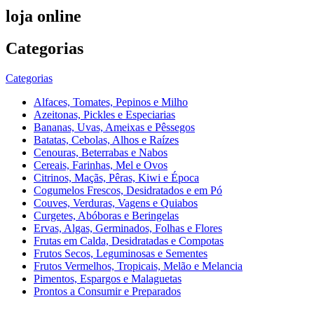
loja online
Categorias
Categorias
Alfaces, Tomates, Pepinos e Milho
Azeitonas, Pickles e Especiarias
Bananas, Uvas, Ameixas e Pêssegos
Batatas, Cebolas, Alhos e Raízes
Cenouras, Beterrabas e Nabos
Cereais, Farinhas, Mel e Ovos
Citrinos, Maçãs, Pêras, Kiwi e Época
Cogumelos Frescos, Desidratados e em Pó
Couves, Verduras, Vagens e Quiabos
Curgetes, Abóboras e Beringelas
Ervas, Algas, Germinados, Folhas e Flores
Frutas em Calda, Desidratadas e Compotas
Frutos Secos, Leguminosas e Sementes
Frutos Vermelhos, Tropicais, Melão e Melancia
Pimentos, Espargos e Malaguetas
Prontos a Consumir e Preparados