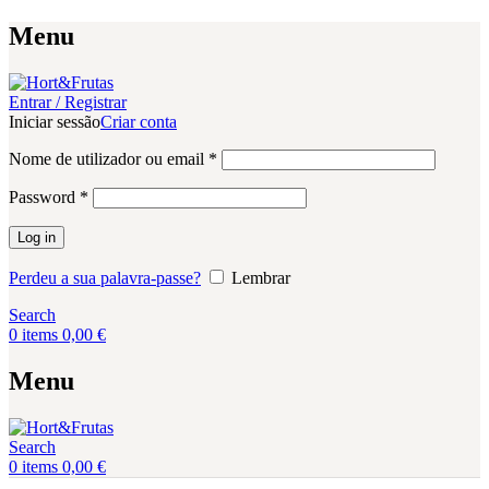
Menu
Entrar / Registrar
Iniciar sessão
Criar conta
Obrigatório
Nome de utilizador ou email
*
Obrigatório
Password
*
Log in
Perdeu a sua palavra-passe?
Lembrar
Search
0
items
0,00
€
Menu
Search
0
items
0,00
€