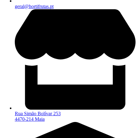
geral@hortifrutas.pt
Rua Simão Bolívar 253
4470-214 Maia